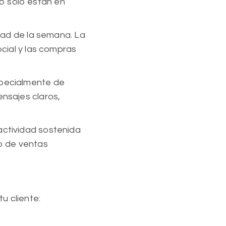
o solo están en
dad de la semana. La
ocial y las compras
specialmente de
ensajes claros,
 actividad sostenida
o de ventas
tu cliente: