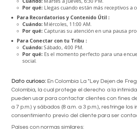
Cuándo:
Martes a Jueves, 6:30 PM.
Por qué:
Llegas cuando están más receptivos a c
Para Recordatorios y Contenido Útil :
Cuándo:
Miércoles, 11:00 AM.
Por qué:
Capturas su atención en una pausa produ
Para Conectar con tu Tribu :
Cuándo:
Sábado, 4:00 PM.
Por qué:
Es el momento perfecto para una encues
social.
Dato curioso:
En Colombia La "Ley Dejen de Freg
Colombia, la cual protege el derecho a la intimid
pueden usar para contactar clientes con fines de 
a 7 p.m.) y sábados (8 a.m. a 3 p.m.), restringe l
consentimiento previo del cliente para ser cont
Países con normas similares: