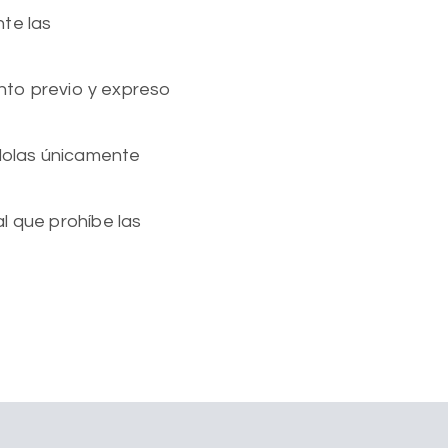
nte las
ento previo y expreso
ndolas únicamente
al que prohíbe las