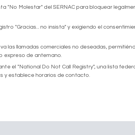
 lista "No Molestar" del SERNAC para bloquear legalme
istro "Gracias... no insista" y exigiendo el consentimi
tiva las llamadas comerciales no deseadas, permitié
to expreso de antemano.
te el "National Do Not Call Registry", una lista feder
s y establece horarios de contacto.