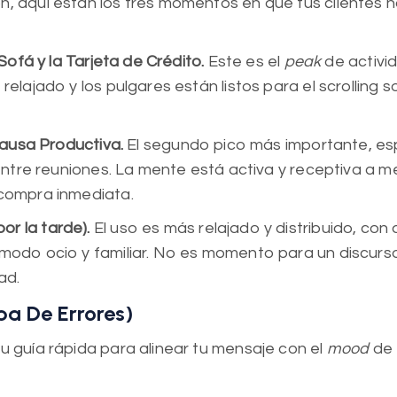
n, aquí están los tres momentos en que tus clientes n
Sofá y la Tarjeta de Crédito.
Este es el
peak
de activi
elajado y los pulgares están listos para el scrolling s
Pausa Productiva.
El segundo pico más importante, e
 entre reuniones. La mente está activa y receptiva a m
 compra inmediata.
r la tarde).
El uso es más relajado y distribuido, con
 modo ocio y familiar. No es momento para un discurs
ad.
ba De Errores)
u guía rápida para alinear tu mensaje con el
mood
de 